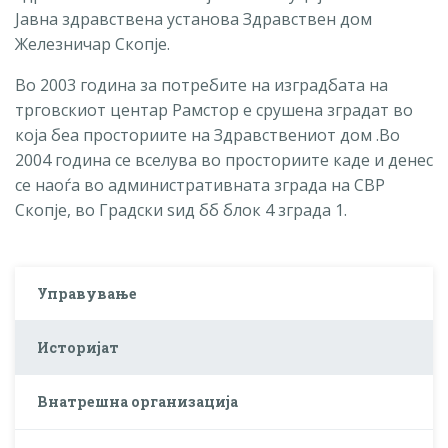
Јавна здравствена установа Здравствен дом
Железничар Скопје.
Во 2003 година за потребите на изградбата на
трговскиот центар Рамстор е срушена зградат во
која беа просториите на Здравствениот дом .Во
2004 година се вселува во просториите каде и денес
се наоѓа во административната зграда на СВР
Скопје, во Градски ѕид бб блок 4 зграда 1.
Управување
Историјат
Внатрешна организација