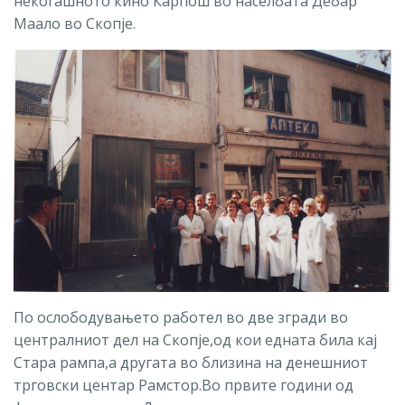
некогашното кино Карпош во населбата Дебар
Маало во Скопје.
По ослободувањето работел во две згради во
централниот дел на Скопје,од кои едната била кај
Стара рампа,а другата во близина на денешниот
трговски центар Рамстор.Во првите години од