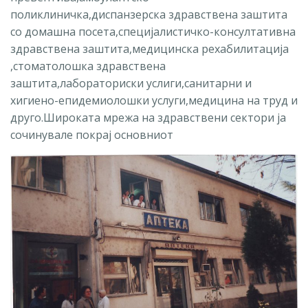
поликлиничка,диспанзерска здравствена заштита
со домашна посета,специјалистичко-консултативна
здравствена заштита,медицинска рехабилитација
,стоматолошка здравствена
заштита,лабораториски услиги,санитарни и
хигиено-епидемиолошки услуги,медицина на труд и
друго.Широката мрежа на здравствени сектори ја
сочинувале покрај основниот