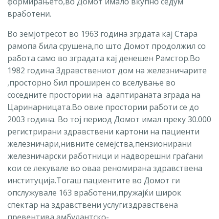
формирањето,во Домот имало вкупно седум
вработени.
Во земјотресот во 1963 година згрдата кај Стара
рамопа била срушена,по што Домот продолжил со
работа само во зградата кај денешен Рамстор.Во
1982 година Здравствениот дом на железничарите
,просторно бил проширен со вселување во
соседните простории на адаптираната зграда на
Царинарницата.Во овие простории работи се до
2003 година. Во тој период Домот имал преку 30.000
регистрирани здравствени картони на пациенти
железничари,нивните семејства,пензионирани
железничарски работници и надворешни граѓани
кои се лекувале во оваа реномирана здравствена
институција.Тогаш пациентите во Домот ги
опслужувале 163 вработени,пружајќи широк
спектар на здравствени услуги:здравствена
превентива,амбулантско-