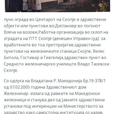
пунк-зграда во Центарот на Скопје и здравствени
објекти или пунктови во:Диспанзер во погонот
Влеча на возови,Работна организација во склоп на
зградата на ПТТ Скопје (денешен Управен суд) за
вработените во тоа претпријатие,здравствени
пунктови на железничките станици Скојпе, Велес
Битола, Гостивар и Гевгелија,здравствен пункт во
Средното железничарско училиште Владо Тасевски
Скопје.
Со одлука на Владатана Р. Македонија бр.19-378/1
од 07.02.2005 година Здравствениот дом
Железничар излага од рамките на Македонски
железници и станува дел од Јавните здравствени
установи под ингеренции на Министерството за
здравство како самостојна институција со назив